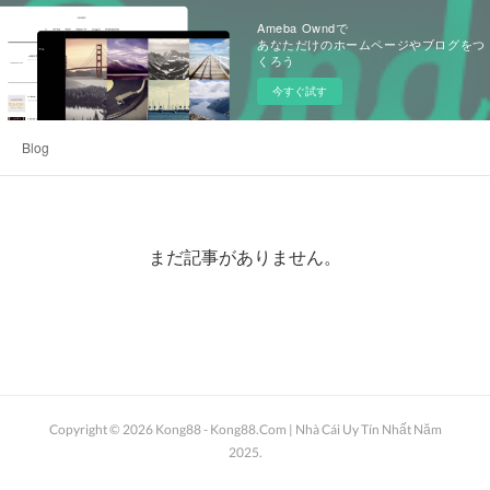
Ameba Owndで
あなただけのホームページやブログをつ
くろう
今すぐ試す
Blog
まだ記事がありません。
Copyright ©
2026
Kong88 - Kong88.Com | Nhà Cái Uy Tín Nhất Năm
2025
.